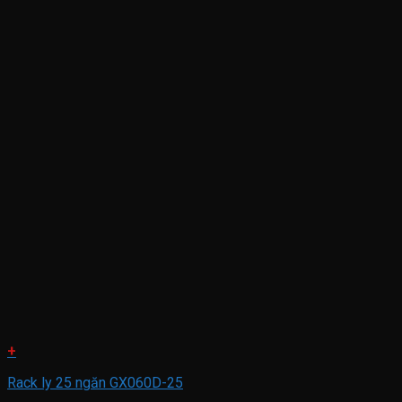
+
Rack ly 25 ngăn GX060D-25