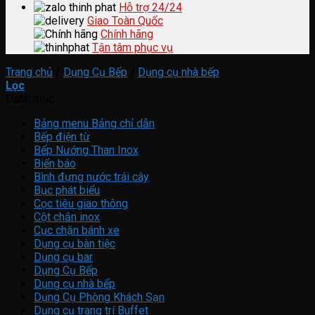
Hỗ trợ 24/24
Giao Toàn Quốc
Chính hãng
Tận tâm phục vụ
Trang chủ
/
Dụng Cụ Bếp
/
Dụng cụ nhà bếp
Lọc
Danh mục
Bảng menu Bảng chỉ dẫn
Bếp điện từ
Bếp Nướng Than Inox
Biển báo
Bình đựng nước trái cây
Bục phát biểu
Cọc tiêu giao thông
Cột chắn inox
Cục chặn bánh xe
Dụng cụ bàn tiệc
Dụng cụ bar
Dụng Cụ Bếp
Dụng cụ nhà bếp
Dụng Cụ Phòng Khách Sạn
Dụng cụ trang trí Buffet