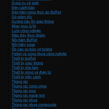
Dụng cụ vệ sinh
Đèn cảnh báo
Đèn hâm nóng thức ăn Buffet
Gờ giảm tốc
Gương cầu lồi giao thông
Khay inox G/N
Lưới công nghiệp
Nắp đậy thực phẩm
Nồi hâm Buffet
Nồi hâm soup
Ốp cao su bảo vệ tường
Pallet và sóng nhựa công nghiệp
Thiết bị buffet
Thiết bị giao thông
Thiết bị nhà tắm
Thiết bị nóng và điện tử
Thiết bị tiền sảnh
Thùng rác
Thùng rác công cộng
Thùng rác inox
Thùng rác ngoài trời
Thùng rác nhựa
Thùng rác nhựa composite