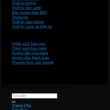
Thiết bị buffet
Thiết bị tiền sảnh
Bếp nướng than BBQ
Thùng rác
Thiết bị giao thông
Thiết bị nóng và điện tử
CHÍNH SÁCH
Chính sách bảo mật
Chính sách bảo hành
Hướng dẫn mua hàng
Hướng dẫn thanh toán
Phương thức vận chuyển
THEO DÕI CHÚNG TÔI
© Bản quyền thuộc vể thietbithinhphat.com
Tìm
kiếm:
Trang Chủ