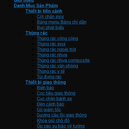
Giới thiệu
Danh Mục Sản Phẩm
Thiết bị tiền sảnh
Cột chắn inox
Bảng menu Bảng chỉ dẫn
Bục phát biểu
Thùng rác
Thùng rác công cộng
Thùng rác inox
Thùng rác ngoài trời
Thùng rác nhựa
Thùng rác nhựa composite
Thùng rác văn phòng
Thùng rác y tế
Túi đựng rác
Thiết bị giao thông
Biển báo
Cọc tiêu giao thông
Cục chặn bánh xe
Đèn cảnh báo
Gờ giảm tốc
Gương cầu lồi giao thông
Khóa giữ chỗ đỗ
Ốp cao su bảo vệ tường