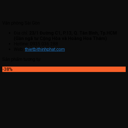
Văn phòng Sài Gòn
Địa chỉ:
23/1 Đường C1, P.13, Q. Tân Bình, Tp.HCM
(Gần ngã tư Cộng Hòa và Hoàng Hoa Thám)
Hotline: 0935 036 288
Web:
thietbithinhphat.com
Sản phẩm tương tự
-38%