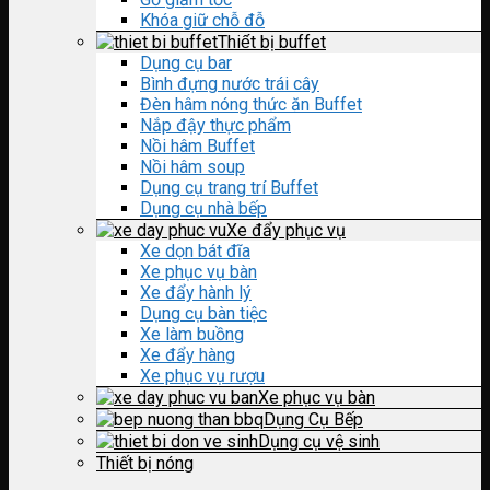
Khóa giữ chỗ đỗ
Thiết bị buffet
Dụng cụ bar
Bình đựng nước trái cây
Đèn hâm nóng thức ăn Buffet
Nắp đậy thực phẩm
Nồi hâm Buffet
Nồi hâm soup
Dụng cụ trang trí Buffet
Dụng cụ nhà bếp
Xe đẩy phục vụ
Xe dọn bát đĩa
Xe phục vụ bàn
Xe đẩy hành lý
Dụng cụ bàn tiệc
Xe làm buồng
Xe đẩy hàng
Xe phục vụ rượu
Xe phục vụ bàn
Dụng Cụ Bếp
Dụng cụ vệ sinh
Thiết bị nóng