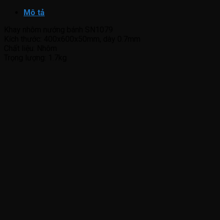
bánh
lớn
Mô tả
SN1079
số
Khay nhôm nướng bánh SN1079
lượng
Kích thước: 400x600x50mm, dày 0.7mm
Chất liệu: Nhôm
Trọng lượng: 1.7kg