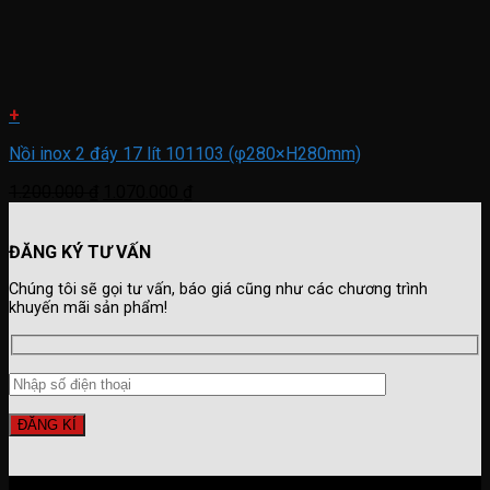
+
Nồi inox 2 đáy 17 lít 101103 (φ280×H280mm)
Giá
Giá
1.200.000
₫
1.070.000
₫
gốc
hiện
là:
tại
ĐĂNG KÝ TƯ VẤN
1.200.000 ₫.
là:
1.070.000 ₫.
Chúng tôi sẽ gọi tư vấn, báo giá cũng như các chương trình
khuyến mãi sản phẩm!