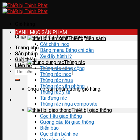
Skip
to
content
Giỏ hàng
DANH MỤC SẢN PHẨM
Chưa có sản phẩm trong giỏ hàng.
Thiết bị tiền sảnh
Cột chắn inox
Trang chủ
Bảng menu Bảng chỉ dẫn
Sản phẩm
Xe đẩy hành lý
Giới thiệu
Thùng rác
Liên hệ
Thùng rác công cộng
Tìm
Thùng rác inox
kiếm:
Thùng rác nhựa
Thùng rác văn phòng
Chưa có sản phẩm trong giỏ hàng.
Thùng rác y tế
Túi đựng rác
Thùng rác nhựa composite
Thiết bị giao thông
Cọc tiêu giao thông
Gương cầu lồi giao thông
Biển báo
Cục chặn bánh xe
Gờ giảm tốc