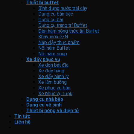
Thiết bị buffet
Bình đựng nước trái cây
Dụng cụ bàn tiệc
Dụng cụ bar
Dụng cụ trang trí Buffet
Đèn hâm nóng thức ăn Buffet
Khay inox G/N
Nắp đậy thực phẩm
Nồi hâm Buffet
Nồi hâm soup
Xe đẩy phục vụ
Xe dọn bát đĩa
Xe đẩy hàng
Xe đẩy hành lý
Xe làm buồng
Xe phục vụ bàn
Xe phục vụ rượu
Dụng cụ nhà bếp
Dụng cụ vệ sinh
Thiết bị nóng và điện tử
Tin tức
Liên hệ